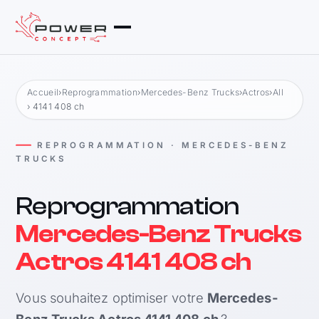
Accueil
›
Reprogrammation
›
Mercedes-Benz Trucks
›
Actros
›
All
› 4141 408 ch
REPROGRAMMATION · MERCEDES-BENZ
TRUCKS
Reprogrammation
Mercedes-Benz Trucks
Actros 4141 408 ch
Vous souhaitez optimiser votre
Mercedes-
Benz Trucks Actros 4141 408 ch
?