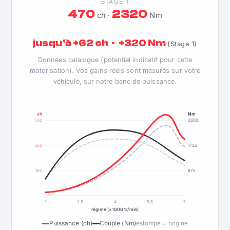
STAGE 1
470
2320
ch ·
Nm
jusqu'à +62 ch · +320 Nm
(Stage 1)
Données catalogue (potentiel indicatif pour cette
motorisation). Vos gains réels sont mesurés sur votre
véhicule, sur notre banc de puissance.
ch
Nm
530
2600
350
1725
180
875
1
2,5
4
5,5
7
régime (×1000 tr/min)
Puissance (ch)
Couple (Nm)
estompé = origine