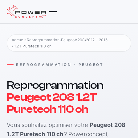
Accueil
›
Reprogrammation
›
Peugeot
›
208
›
2012 - 2015
› 1.2T Puretech 110 ch
REPROGRAMMATION · PEUGEOT
Reprogrammation
Peugeot 208 1.2T
Puretech 110 ch
Vous souhaitez optimiser votre
Peugeot 208
1.2T Puretech 110 ch
? Powerconcept,