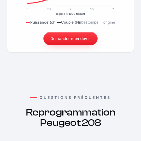
1
2,5
4
5,5
7
régime (×1000 tr/min)
Puissance (ch)
Couple (Nm)
estompé = origine
Demander mon devis
QUESTIONS FRÉQUENTES
Reprogrammation
Peugeot 208