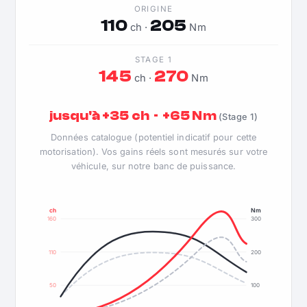
ORIGINE
110
205
ch ·
Nm
STAGE 1
145
270
ch ·
Nm
jusqu'à +35 ch · +65 Nm
(Stage 1)
Données catalogue (potentiel indicatif pour cette
motorisation). Vos gains réels sont mesurés sur votre
véhicule, sur notre banc de puissance.
ch
Nm
160
300
110
200
50
100