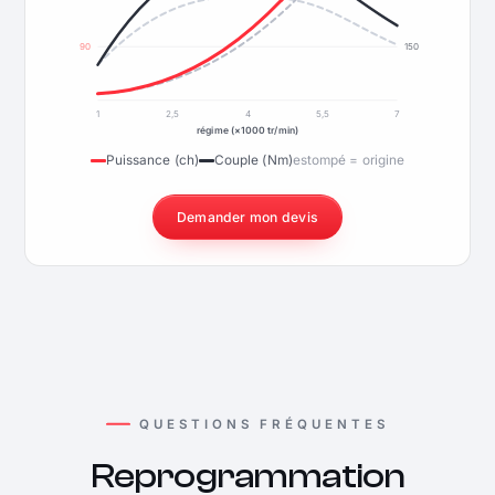
90
150
1
2,5
4
5,5
7
régime (×1000 tr/min)
Puissance (ch)
Couple (Nm)
estompé = origine
Demander mon devis
QUESTIONS FRÉQUENTES
Reprogrammation