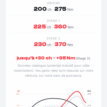
ORIGINE
200
275
ch ·
Nm
STAGE 1
225
360
ch ·
Nm
STAGE 2
230
370
ch ·
Nm
jusqu'à +30 ch · +95 Nm
(Stage 2)
Données catalogue (potentiel indicatif pour cette
motorisation). Vos gains réels sont mesurés sur votre
véhicule, sur notre banc de puissance.
ch
Nm
260
425
170
275