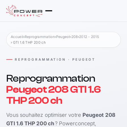
Accueil
›
Reprogrammation
›
Peugeot
›
208
›
2012 - 2015
› GTI 1.6 THP 200 ch
REPROGRAMMATION · PEUGEOT
Reprogrammation
Peugeot 208 GTI 1.6
THP 200 ch
Vous souhaitez optimiser votre
Peugeot 208
GTI 1.6 THP 200 ch
? Powerconcept,