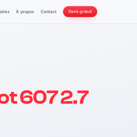
oires
À propos
Contact
Devis gratuit
256 ch
t 607 2.7
228 Nm