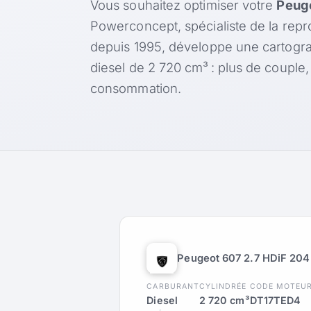
Vous souhaitez optimiser votre
Peuge
Powerconcept, spécialiste de la rep
depuis 1995, développe une cartogr
diesel de 2 720 cm³ : plus de couple
consommation.
Peugeot 607 2.7 HDiF 204
CARBURANT
CYLINDRÉE
CODE MOTEU
Diesel
2 720 cm³
DT17TED4