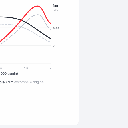
Nm
575
400
200
4
5,5
7
1000 tr/min)
ple (Nm)
estompé = origine