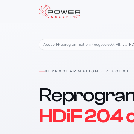
Accueil
›
Reprogrammation
›
Peugeot
›
607
›
All
› 2.7 H
REPROGRAMMATION · PEUGEOT
Reprogra
HDiF 204 