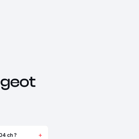
geot
04 ch ?