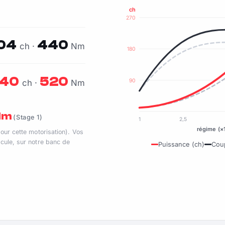
ch
270
04
440
ch ·
Nm
180
40
520
90
ch ·
Nm
 Nm
(Stage 1)
1
2,5
régime (×
pour cette motorisation). Vos
cule, sur notre banc de
Puissance (ch)
Cou