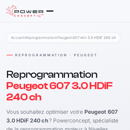
Accueil
›
Reprogrammation
›
Peugeot
›
607
›
All
› 3.0 HDiF 240 ch
REPROGRAMMATION · PEUGEOT
Reprogrammation
Peugeot 607 3.0 HDiF
240 ch
Vous souhaitez optimiser votre
Peugeot 607
3.0 HDiF 240 ch
? Powerconcept, spécialiste
de la reprogrammation moteur à Nivelles