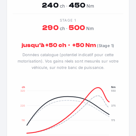
240
450
ch ·
Nm
STAGE 1
290
500
ch ·
Nm
jusqu'à +50 ch · +50 Nm
(Stage 1)
Données catalogue (potentiel indicatif pour cette
motorisation). Vos gains réels sont mesurés sur votre
véhicule, sur notre banc de puissance.
ch
Nm
320
550
220
375
110
175