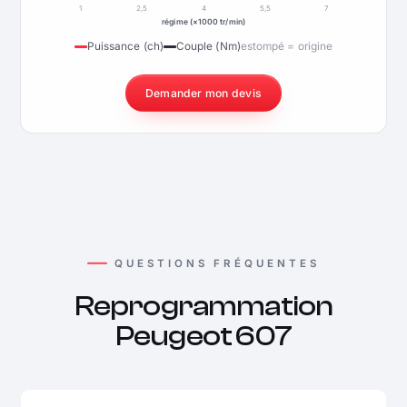
1
2,5
4
5,5
7
régime (×1000 tr/min)
Puissance (ch)
Couple (Nm)
estompé = origine
Demander mon devis
QUESTIONS FRÉQUENTES
Reprogrammation
Peugeot 607