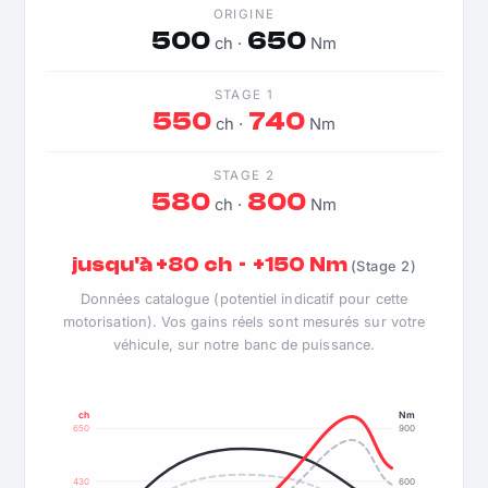
ORIGINE
500
650
ch ·
Nm
STAGE 1
550
740
ch ·
Nm
STAGE 2
580
800
ch ·
Nm
jusqu'à +80 ch · +150 Nm
(Stage 2)
Données catalogue (potentiel indicatif pour cette
motorisation). Vos gains réels sont mesurés sur votre
véhicule, sur notre banc de puissance.
ch
Nm
650
900
430
600