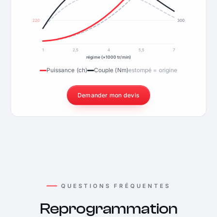
220
300
1
2,5
4
5,5
7
régime (×1000 tr/min)
Puissance (ch)
Couple (Nm)
estompé = origine
Demander mon devis
QUESTIONS FRÉQUENTES
Reprogrammation