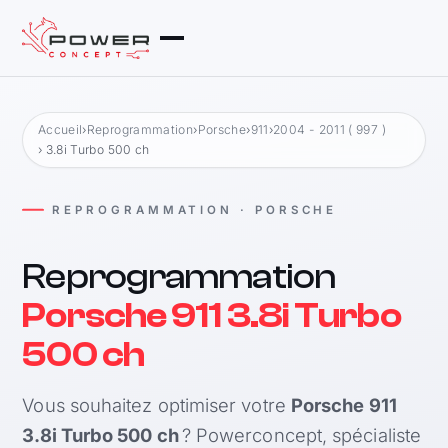
Accueil
›
Reprogrammation
›
Porsche
›
911
›
2004 - 2011 ( 997 )
› 3.8i Turbo 500 ch
REPROGRAMMATION · PORSCHE
Reprogrammation
Porsche 911 3.8i Turbo
500 ch
Vous souhaitez optimiser votre
Porsche 911
3.8i Turbo 500 ch
? Powerconcept, spécialiste