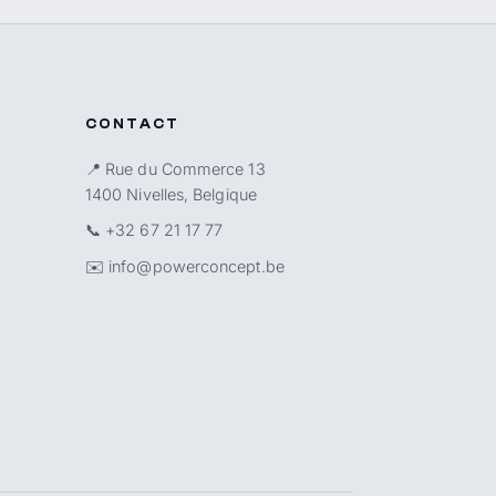
CONTACT
📍 Rue du Commerce 13
1400 Nivelles, Belgique
📞
+32 67 21 17 77
✉️
info@powerconcept.be