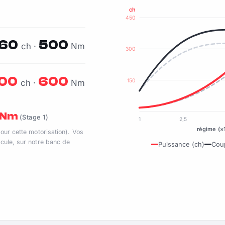
ch
450
60
500
ch ·
Nm
300
00
600
150
ch ·
Nm
0 Nm
(Stage 1)
1
2,5
régime (×
pour cette motorisation). Vos
cule, sur notre banc de
Puissance (ch)
Cou