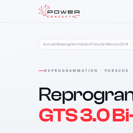
Accueil
›
Reprogrammation
›
Porsche
›
Macan
›
2014 -
REPROGRAMMATION · PORSCHE
Reprogra
GTS 3.0 B