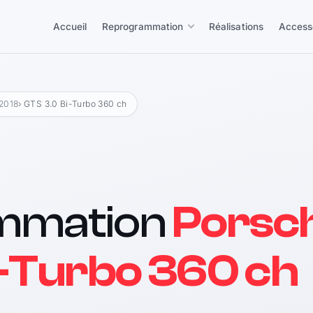
Accueil
Reprogrammation
Réalisations
Access
 2018
› GTS 3.0 Bi-Turbo 360 ch
mmation
Porsc
i-Turbo 360 ch