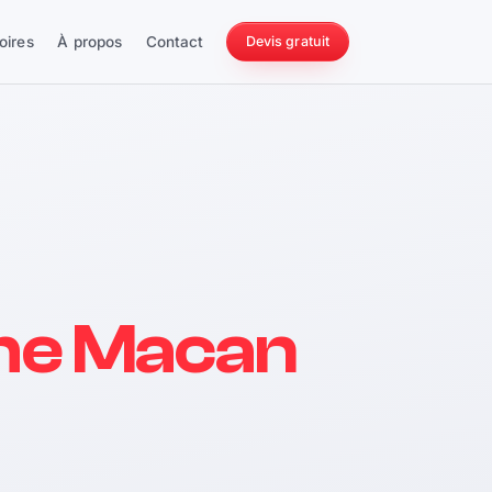
oires
À propos
Contact
Devis gratuit
256 ch
he Macan
228 Nm