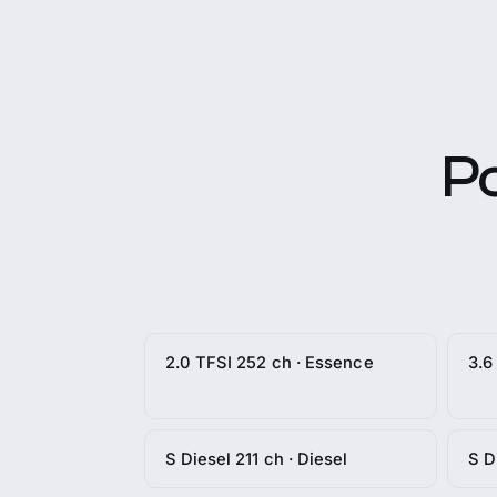
P
2.0 TFSI 252 ch · Essence
3.6
S Diesel 211 ch · Diesel
S D