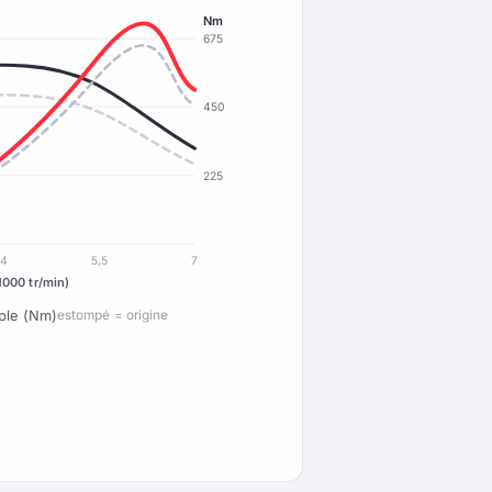
Nm
675
450
225
4
5,5
7
1000 tr/min)
ple (Nm)
estompé = origine