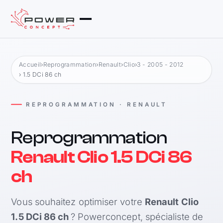
Accueil
›
Reprogrammation
›
Renault
›
Clio
›
3 - 2005 - 2012
› 1.5 DCi 86 ch
REPROGRAMMATION · RENAULT
Reprogrammation
Renault Clio 1.5 DCi 86
ch
Vous souhaitez optimiser votre
Renault Clio
1.5 DCi 86 ch
? Powerconcept, spécialiste de