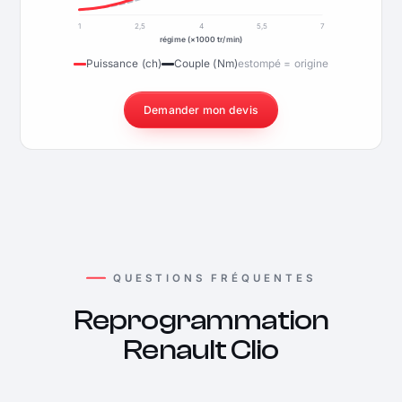
1
2,5
4
5,5
7
régime (×1000 tr/min)
Puissance (ch)
Couple (Nm)
estompé = origine
Demander mon devis
QUESTIONS FRÉQUENTES
Reprogrammation
Renault Clio