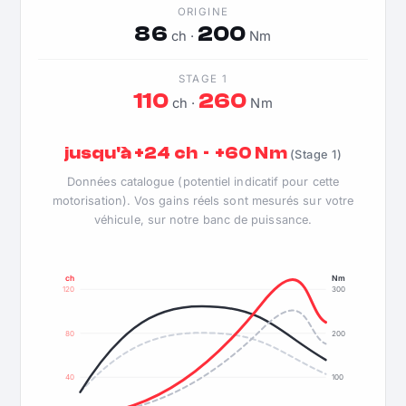
ORIGINE
86
200
ch ·
Nm
STAGE 1
110
260
ch ·
Nm
jusqu'à +24 ch · +60 Nm
(Stage 1)
Données catalogue (potentiel indicatif pour cette
motorisation). Vos gains réels sont mesurés sur votre
véhicule, sur notre banc de puissance.
ch
Nm
120
300
80
200
40
100