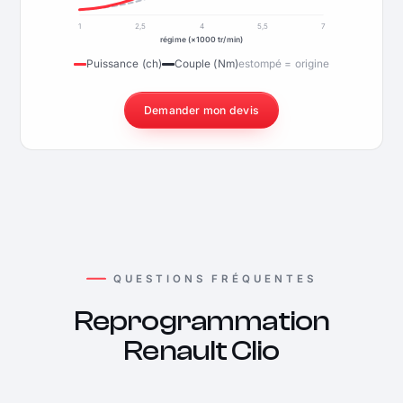
1
2,5
4
5,5
7
régime (×1000 tr/min)
Puissance (ch)
Couple (Nm)
estompé = origine
Demander mon devis
QUESTIONS FRÉQUENTES
Reprogrammation
Renault Clio