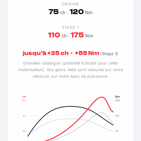
ORIGINE
75
120
ch ·
Nm
STAGE 1
110
175
ch ·
Nm
jusqu'à +35 ch · +55 Nm
(Stage 1)
Données catalogue (potentiel indicatif pour cette
motorisation). Vos gains réels sont mesurés sur votre
véhicule, sur notre banc de puissance.
ch
Nm
120
200
80
125
40
75