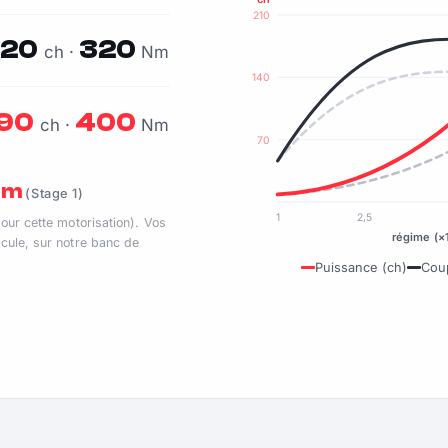
210
120
320
ch ·
Nm
140
190
400
ch ·
Nm
70
 Nm
(Stage 1)
1
2,5
pour cette motorisation). Vos
régime (×
cule, sur notre banc de
Puissance (ch)
Cou