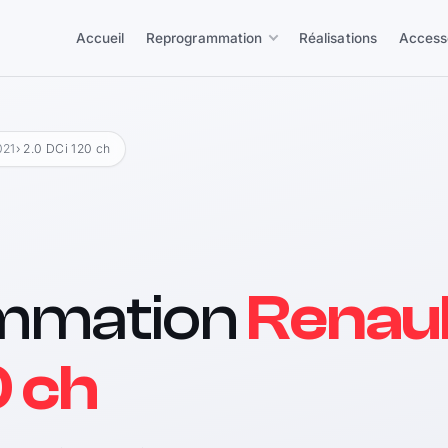
Accueil
Reprogrammation
Réalisations
Access
021
› 2.0 DCi 120 ch
mmation
Renaul
0 ch