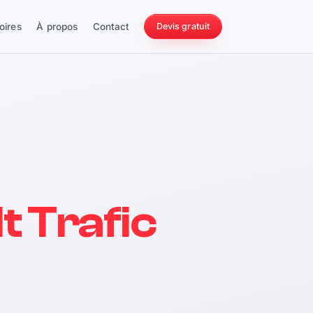
oires
À propos
Contact
Devis gratuit
256 ch
t Trafic
228 Nm