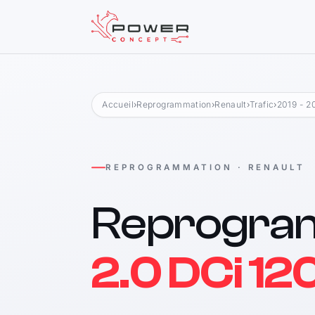
Accueil
›
Reprogrammation
›
Renault
›
Trafic
›
2019 - 2
REPROGRAMMATION · RENAULT
Reprogra
2.0 DCi 12