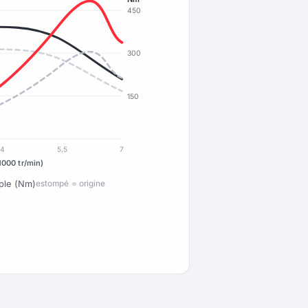
450
300
150
4
5,5
7
1000 tr/min)
ple (Nm)
estompé = origine