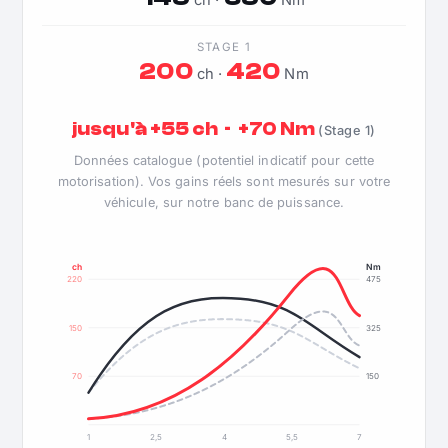
ch ·
Nm
STAGE 1
200
420
ch ·
Nm
jusqu'à +55 ch · +70 Nm
(Stage 1)
Données catalogue (potentiel indicatif pour cette
motorisation). Vos gains réels sont mesurés sur votre
véhicule, sur notre banc de puissance.
ch
Nm
220
475
150
325
70
150
1
2,5
4
5,5
7