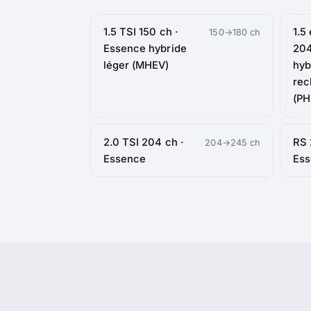
1.5 TSI 150 ch ·
1.5
150→180 ch
Essence hybride
204
léger (MHEV)
hyb
rec
(PH
2.0 TSI 204 ch ·
RS 
204→245 ch
Essence
Es