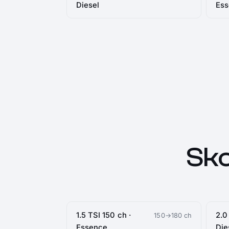
Diesel
Es
Sko
1.5 TSI 150 ch ·
2.0
150→180 ch
Essence
Die