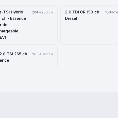
 e-TSI Hybrid
2.0 TDI CR 150 ch ·
204→230 ch
150→19
 ch · Essence
Diesel
ride
hargeable
EV)
2.0 TSI 265 ch ·
265→327 ch
sence