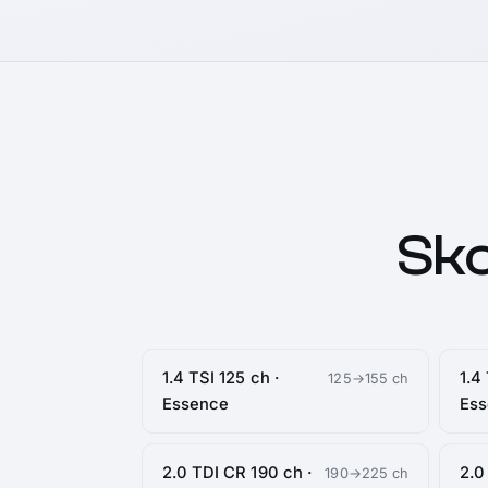
Sko
1.4 TSI 125 ch ·
1.4
125→155 ch
Essence
Es
2.0 TDI CR 190 ch ·
2.0
190→225 ch