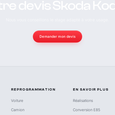
re devis Skoda Ko
Nous vous conseillons le stage adapté à votre usage.
Demander mon devis
REPROGRAMMATION
EN SAVOIR PLUS
Voiture
Réalisations
Camion
Conversion E85