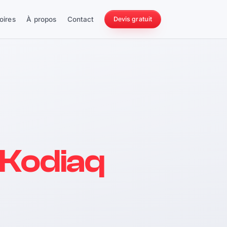
oires
À propos
Contact
Devis gratuit
256 ch
 Kodiaq
228 Nm