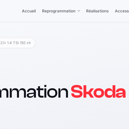
Accueil
Reprogrammation
Réalisations
Access
020
› 1.4 TSI 150 ch
mmation
Skoda 