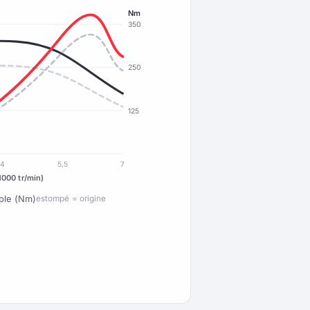
Nm
350
250
125
4
5,5
7
1000 tr/min)
ple (Nm)
estompé = origine