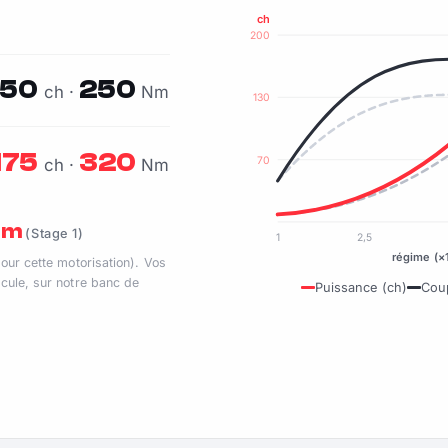
ch
200
150
250
ch ·
Nm
130
175
320
70
ch ·
Nm
 Nm
(Stage 1)
1
2,5
régime (×
pour cette motorisation). Vos
cule, sur notre banc de
Puissance (ch)
Cou