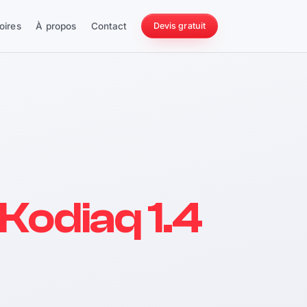
oires
À propos
Contact
Devis gratuit
256 ch
Kodiaq 1.4
228 Nm