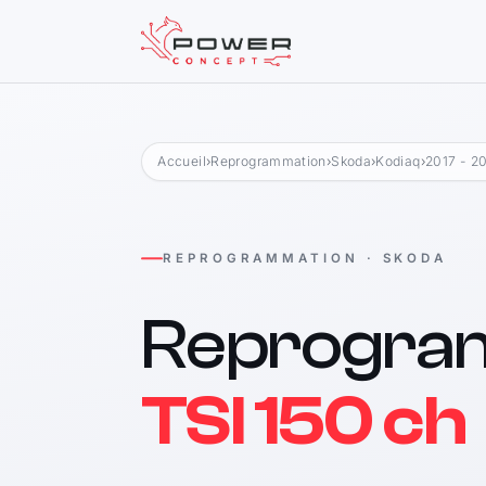
Accueil
›
Reprogrammation
›
Skoda
›
Kodiaq
›
2017 - 2
REPROGRAMMATION · SKODA
Reprogra
TSI 150 ch