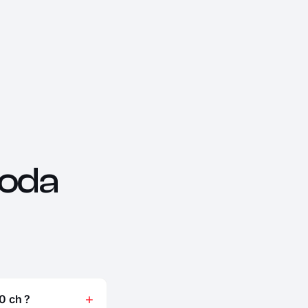
oda
0 ch ?