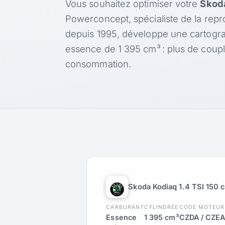
Vous souhaitez optimiser votre
Skoda
Powerconcept, spécialiste de la rep
depuis 1995, développe une cartogr
essence de 1 395 cm³ : plus de coup
consommation.
Skoda Kodiaq 1.4 TSI 150 
CARBURANT
CYLINDRÉE
CODE MOTEUR
Essence
1 395 cm³
CZDA / CZE