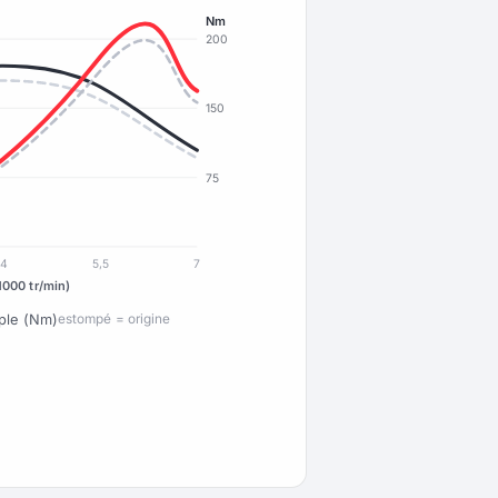
Nm
200
150
75
4
5,5
7
1000 tr/min)
ple (Nm)
estompé = origine