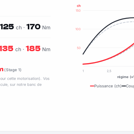
ch
150
125
170
ch ·
Nm
100
135
185
50
ch ·
Nm
Nm
(Stage 1)
1
2,5
régime (×
pour cette motorisation). Vos
cule, sur notre banc de
Puissance (ch)
Cou