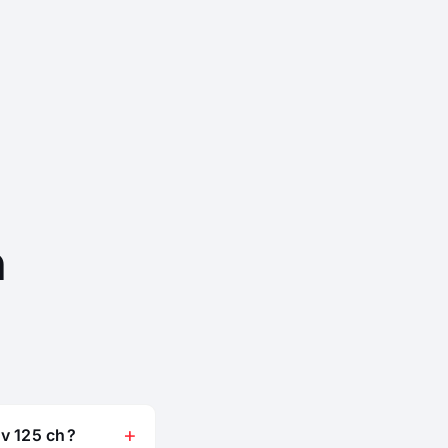
n
v 125 ch ?