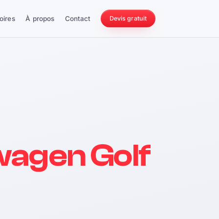
oires
À propos
Contact
Devis gratuit
256 ch
wagen Golf
228 Nm