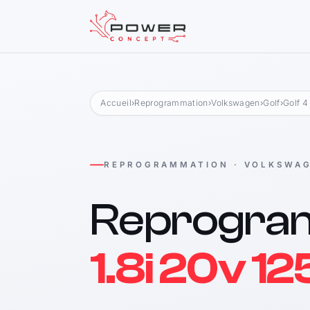
Accueil
›
Reprogrammation
›
Volkswagen
›
Golf
›
Golf 4
REPROGRAMMATION · VOLKSWA
Reprogra
1.8i 20v 12