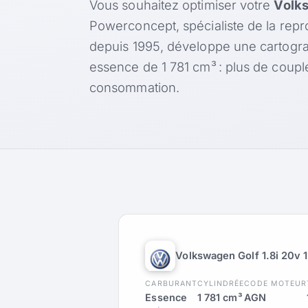
Vous souhaitez optimiser votre
Volks
Powerconcept, spécialiste de la rep
depuis 1995, développe une cartogr
essence de 1 781 cm³ : plus de coup
consommation.
Volkswagen Golf 1.8i 20v 
CARBURANT
CYLINDRÉE
CODE MOTEUR
Essence
1 781 cm³
AGN