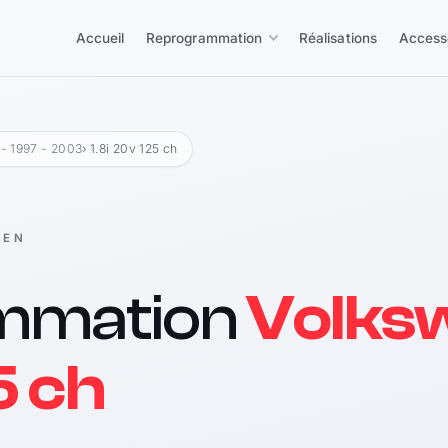
Accueil
Reprogrammation
Réalisations
Access
 - 1997 - 2003
› 1.8i 20v 125 ch
GEN
mmation
Volks
5 ch