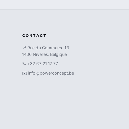
CONTACT
📍 Rue du Commerce 13
1400 Nivelles, Belgique
📞
+32 67 21 17 77
✉️
info@powerconcept.be