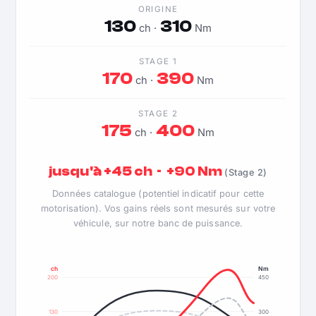
ORIGINE
130
310
ch ·
Nm
STAGE 1
170
390
ch ·
Nm
STAGE 2
175
400
ch ·
Nm
jusqu'à +45 ch · +90 Nm
(Stage 2)
Données catalogue (potentiel indicatif pour cette
motorisation). Vos gains réels sont mesurés sur votre
véhicule, sur notre banc de puissance.
ch
Nm
200
450
130
300