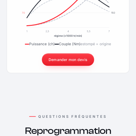
70
150
1
2,5
4
5,5
7
régime (×1000 tr/min)
Puissance (ch)
Couple (Nm)
estompé = origine
Demander mon devis
QUESTIONS FRÉQUENTES
Reprogrammation