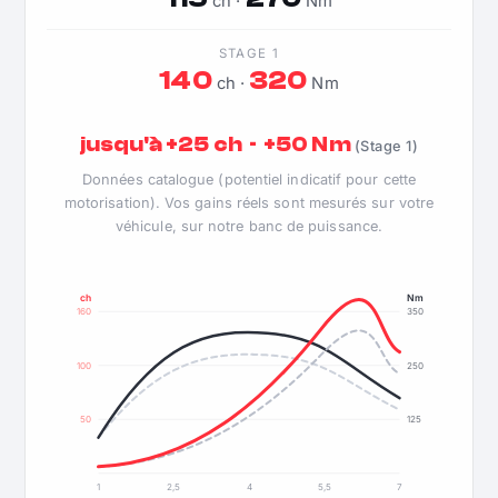
ch ·
Nm
STAGE 1
140
320
ch ·
Nm
jusqu'à +25 ch · +50 Nm
(Stage 1)
Données catalogue (potentiel indicatif pour cette
motorisation). Vos gains réels sont mesurés sur votre
véhicule, sur notre banc de puissance.
ch
Nm
160
350
100
250
50
125
1
2,5
4
5,5
7