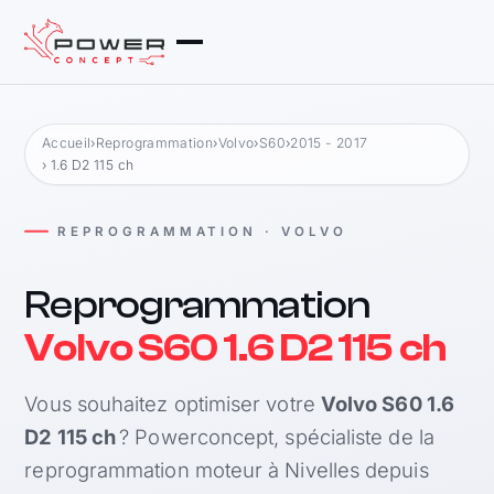
Accueil
›
Reprogrammation
›
Volvo
›
S60
›
2015 - 2017
› 1.6 D2 115 ch
REPROGRAMMATION · VOLVO
Reprogrammation
Volvo S60 1.6 D2 115 ch
Vous souhaitez optimiser votre
Volvo S60 1.6
D2 115 ch
? Powerconcept, spécialiste de la
reprogrammation moteur à Nivelles depuis