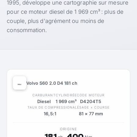
1995, développe une cartographie sur mesure
pour ce moteur diesel de 1 969 cm³ : plus de
couple, plus d'agrément ou moins de
consommation.
Volvo S60 2.0 D4 181 ch
CARBURANT
CYLINDRÉE
CODE MOTEUR
Diesel
1 969 cm³
D4204T5
TAUX DE COMPRESSION
ALÉSAGE × COURSE
16,5:1
81 × 77 mm
ORIGINE
181
400