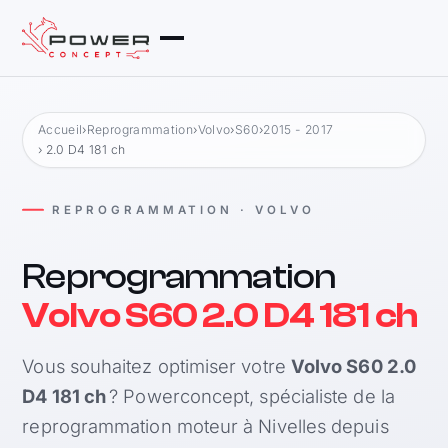
Accueil
›
Reprogrammation
›
Volvo
›
S60
›
2015 - 2017
› 2.0 D4 181 ch
REPROGRAMMATION · VOLVO
Reprogrammation
Volvo S60 2.0 D4 181 ch
Vous souhaitez optimiser votre
Volvo S60 2.0
D4 181 ch
? Powerconcept, spécialiste de la
reprogrammation moteur à Nivelles depuis