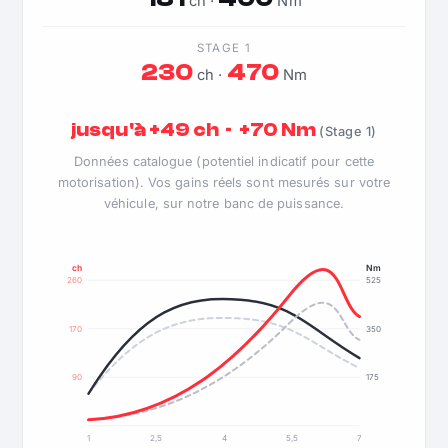
ch ·
Nm
STAGE 1
230
470
ch ·
Nm
jusqu'à +49 ch · +70 Nm
(Stage 1)
Données catalogue (potentiel indicatif pour cette
motorisation). Vos gains réels sont mesurés sur votre
véhicule, sur notre banc de puissance.
ch
Nm
260
525
170
350
90
175
1
2,5
4
5,5
7