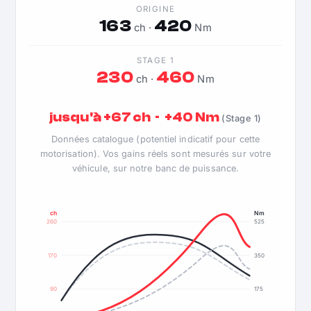
ORIGINE
163
420
ch ·
Nm
STAGE 1
230
460
ch ·
Nm
jusqu'à +67 ch · +40 Nm
(Stage 1)
Données catalogue (potentiel indicatif pour cette
motorisation). Vos gains réels sont mesurés sur votre
véhicule, sur notre banc de puissance.
ch
Nm
260
525
170
350
90
175