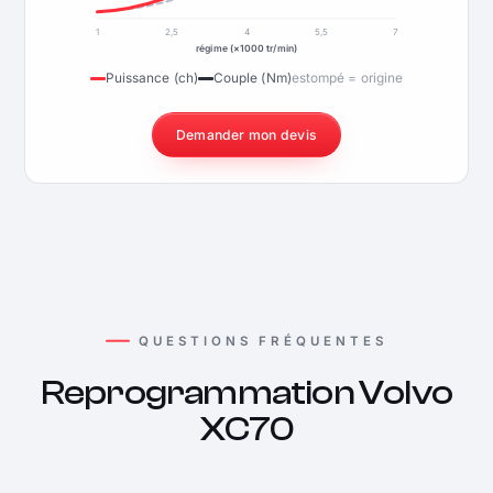
1
2,5
4
5,5
7
régime (×1000 tr/min)
Puissance (ch)
Couple (Nm)
estompé = origine
Demander mon devis
QUESTIONS FRÉQUENTES
Reprogrammation Volvo
XC70