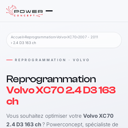
Accueil
›
Reprogrammation
›
Volvo
›
XC70
›
2007 - 2011
› 2.4 D3 163 ch
REPROGRAMMATION · VOLVO
Reprogrammation
Volvo XC70 2.4 D3 163
ch
Vous souhaitez optimiser votre
Volvo XC70
2.4 D3 163 ch
? Powerconcept, spécialiste de