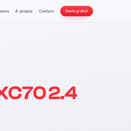
oires
À propos
Contact
Devis gratuit
256 ch
XC70 2.4
228 Nm