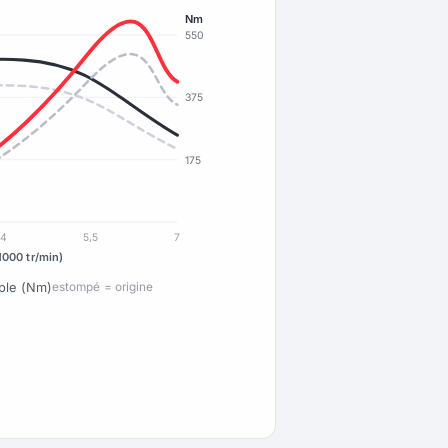
Nm
550
375
175
4
5,5
7
1000 tr/min)
ple (Nm)
estompé = origine