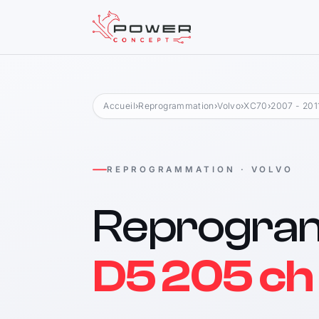
Accueil
›
Reprogrammation
›
Volvo
›
XC70
›
2007 - 201
REPROGRAMMATION · VOLVO
Reprogra
D5 205 ch