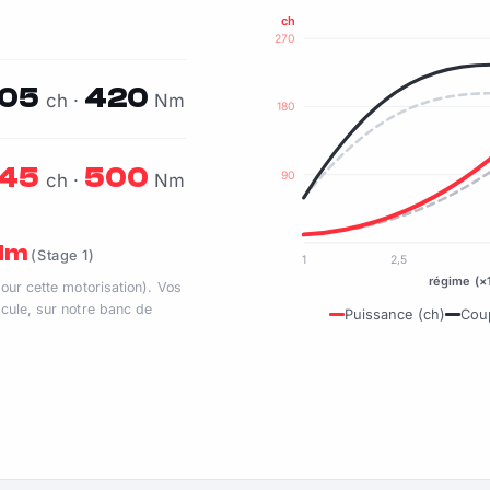
ch
270
05
420
ch ·
Nm
180
45
500
90
ch ·
Nm
 Nm
(Stage 1)
1
2,5
régime (×
pour cette motorisation). Vos
cule, sur notre banc de
Puissance (ch)
Cou