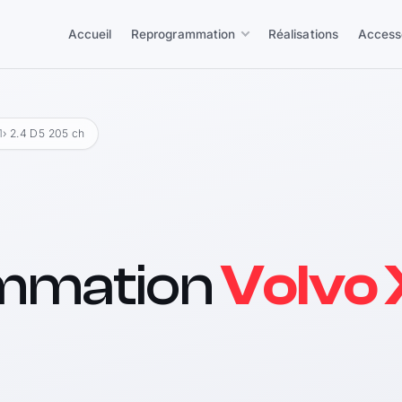
Accueil
Reprogrammation
Réalisations
Access
1
› 2.4 D5 205 ch
mmation
Volvo 