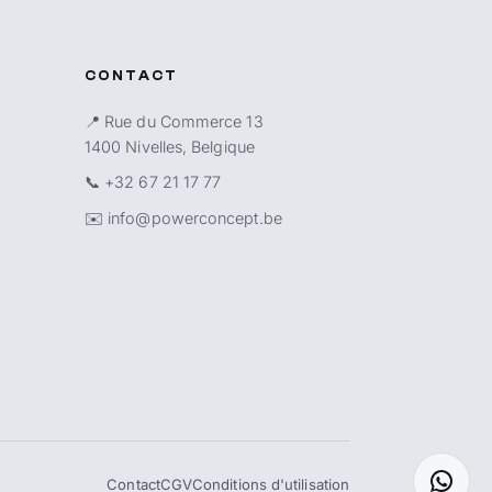
CONTACT
📍 Rue du Commerce 13
1400 Nivelles, Belgique
📞
+32 67 21 17 77
✉️
info@powerconcept.be
Contact
CGV
Conditions d'utilisation