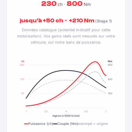
230
800
ch ·
Nm
jusqu'à +50 ch · +210 Nm
(Stage 1)
Données catalogue (potentiel indicatif pour cette
motorisation). Vos gains réels sont mesurés sur votre
véhicule, sur notre banc de puissance.
ch
Nm
260
900
170
600
90
300
1
2,5
4
5,5
7
régime (×1000 tr/min)
Puissance (ch)
Couple (Nm)
estompé = origine