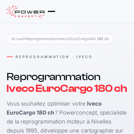
Accueil
›
Reprogrammation
›
Iveco
›
EuroCargo
›
All
› 180 ch
REPROGRAMMATION · IVECO
Reprogrammation
Iveco EuroCargo 180 ch
Vous souhaitez optimiser votre
Iveco
EuroCargo 180 ch
? Powerconcept, spécialiste
de la reprogrammation moteur à Nivelles
depuis 1995, développe une cartographie sur