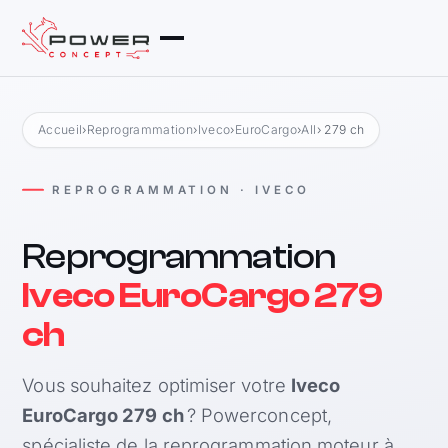
Accueil
›
Reprogrammation
›
Iveco
›
EuroCargo
›
All
› 279 ch
REPROGRAMMATION · IVECO
Reprogrammation
Iveco EuroCargo 279
ch
Vous souhaitez optimiser votre
Iveco
EuroCargo 279 ch
? Powerconcept,
spécialiste de la reprogrammation moteur à