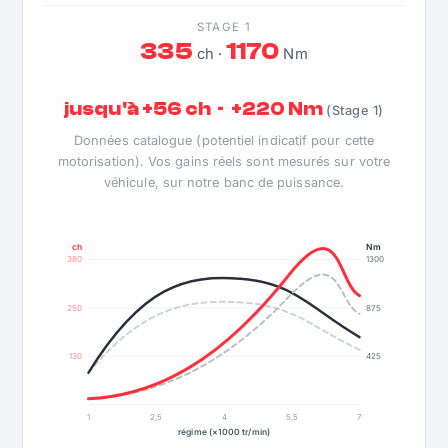
STAGE 1
335
1170
ch ·
Nm
jusqu'à +56 ch · +220 Nm
(Stage 1)
Données catalogue (potentiel indicatif pour cette
motorisation). Vos gains réels sont mesurés sur votre
véhicule, sur notre banc de puissance.
ch
Nm
380
1300
250
875
130
425
1
2,5
4
5,5
7
régime (×1000 tr/min)