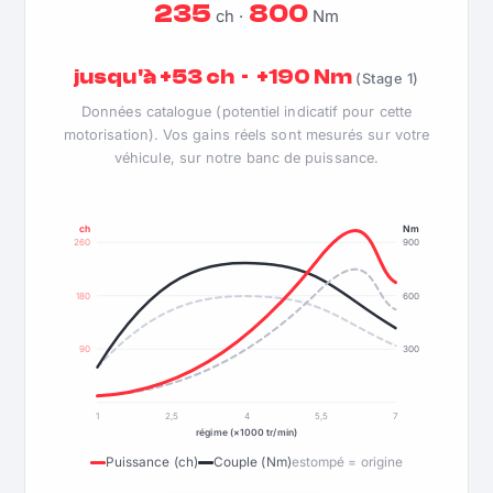
235
800
ch ·
Nm
jusqu'à +53 ch · +190 Nm
(Stage 1)
Données catalogue (potentiel indicatif pour cette
motorisation). Vos gains réels sont mesurés sur votre
véhicule, sur notre banc de puissance.
ch
Nm
260
900
180
600
90
300
1
2,5
4
5,5
7
régime (×1000 tr/min)
Puissance (ch)
Couple (Nm)
estompé = origine