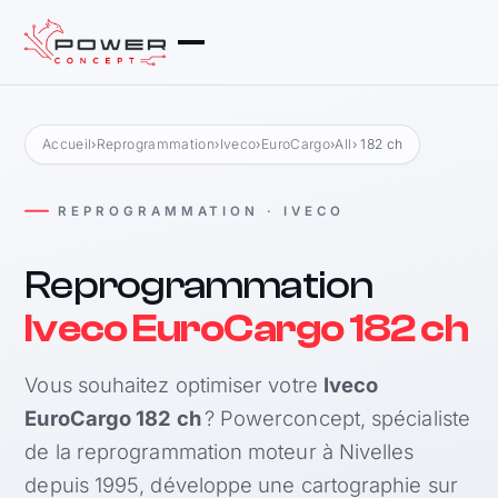
Accueil
›
Reprogrammation
›
Iveco
›
EuroCargo
›
All
› 182 ch
REPROGRAMMATION · IVECO
Reprogrammation
Iveco EuroCargo 182 ch
Vous souhaitez optimiser votre
Iveco
EuroCargo 182 ch
? Powerconcept, spécialiste
de la reprogrammation moteur à Nivelles
depuis 1995, développe une cartographie sur