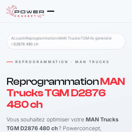
Accueil
›
Reprogrammation
›
MAN Trucks
›
TGM
›
1e generatie
› D2876 480 ch
REPROGRAMMATION · MAN TRUCKS
Reprogrammation
MAN
Trucks TGM D2876
480 ch
Vous souhaitez optimiser votre
MAN Trucks
TGM D2876 480 ch
? Powerconcept,