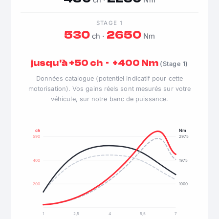
ch ·
Nm
STAGE 1
530
2650
ch ·
Nm
jusqu'à +50 ch · +400 Nm
(Stage 1)
Données catalogue (potentiel indicatif pour cette
motorisation). Vos gains réels sont mesurés sur votre
véhicule, sur notre banc de puissance.
ch
Nm
590
2975
400
1975
200
1000
1
2,5
4
5,5
7