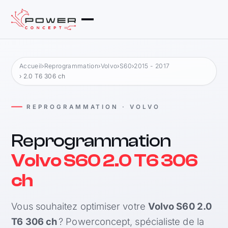
Accueil
›
Reprogrammation
›
Volvo
›
S60
›
2015 - 2017
› 2.0 T6 306 ch
REPROGRAMMATION · VOLVO
Reprogrammation
Volvo S60 2.0 T6 306
ch
Vous souhaitez optimiser votre
Volvo S60 2.0
T6 306 ch
? Powerconcept, spécialiste de la