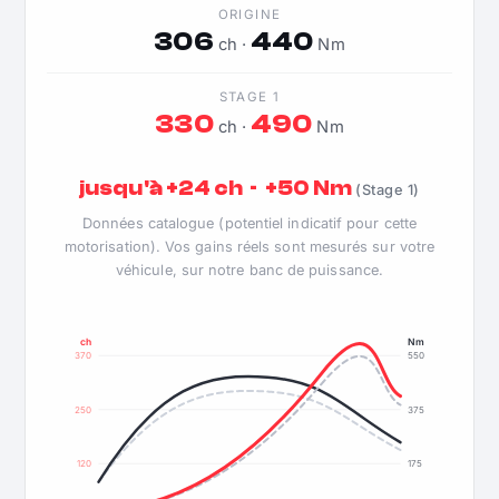
ORIGINE
306
440
ch ·
Nm
STAGE 1
330
490
ch ·
Nm
jusqu'à +24 ch · +50 Nm
(Stage 1)
Données catalogue (potentiel indicatif pour cette
motorisation). Vos gains réels sont mesurés sur votre
véhicule, sur notre banc de puissance.
ch
Nm
370
550
250
375
120
175