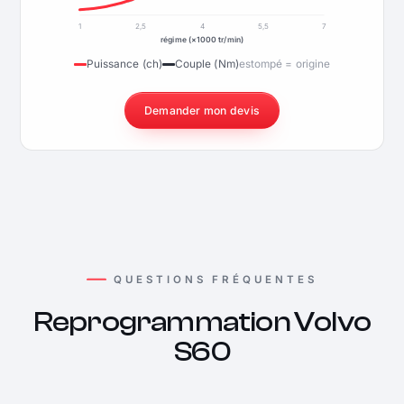
1
2,5
4
5,5
7
régime (×1000 tr/min)
Puissance (ch)
Couple (Nm)
estompé = origine
Demander mon devis
QUESTIONS FRÉQUENTES
Reprogrammation Volvo
S60