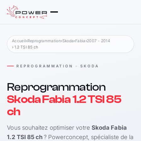
Accueil
›
Reprogrammation
›
Skoda
›
Fabia
›
2007 - 2014
› 1.2 TSI 85 ch
REPROGRAMMATION · SKODA
Reprogrammation
Skoda Fabia 1.2 TSI 85
ch
Vous souhaitez optimiser votre
Skoda Fabia
1.2 TSI 85 ch
? Powerconcept, spécialiste de la