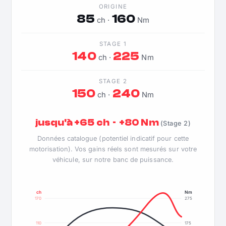
ORIGINE
85
160
ch ·
Nm
STAGE 1
140
225
ch ·
Nm
STAGE 2
150
240
ch ·
Nm
jusqu'à +65 ch · +80 Nm
(Stage 2)
Données catalogue (potentiel indicatif pour cette
motorisation). Vos gains réels sont mesurés sur votre
véhicule, sur notre banc de puissance.
ch
Nm
170
275
110
175