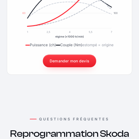
60
100
1
2,5
4
5,5
7
régime (×1000 tr/min)
Puissance (ch)
Couple (Nm)
estompé = origine
Demander mon devis
QUESTIONS FRÉQUENTES
Reprogrammation Skoda