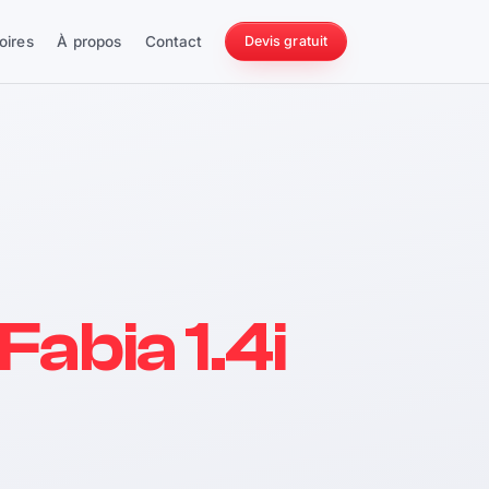
oires
À propos
Contact
Devis gratuit
256 ch
Fabia 1.4i
228 Nm