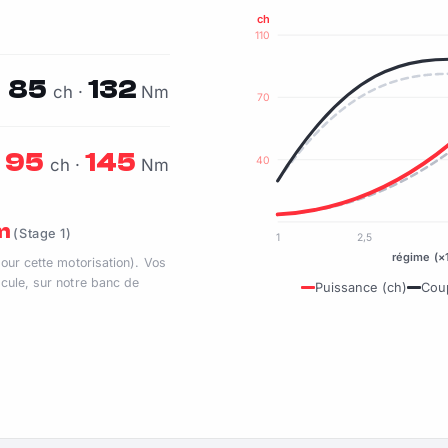
ch
110
85
132
ch ·
Nm
70
95
145
40
ch ·
Nm
Nm
(Stage 1)
1
2,5
régime (×
pour cette motorisation). Vos
cule, sur notre banc de
Puissance (ch)
Cou