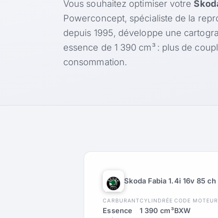
Vous souhaitez optimiser votre
Skoda
Powerconcept, spécialiste de la rep
depuis 1995, développe une cartogr
essence de 1 390 cm³ : plus de coup
consommation.
Skoda Fabia 1.4i 16v 85 ch
CARBURANT
CYLINDRÉE
CODE MOTEU
Essence
1 390 cm³
BXW