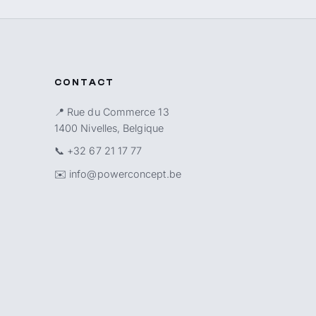
CONTACT
📍 Rue du Commerce 13
1400 Nivelles, Belgique
📞
+32 67 21 17 77
✉️
info@powerconcept.be