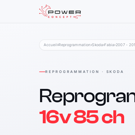
Accueil
›
Reprogrammation
›
Skoda
›
Fabia
›
2007 - 20
REPROGRAMMATION · SKODA
Reprogra
16v 85 ch