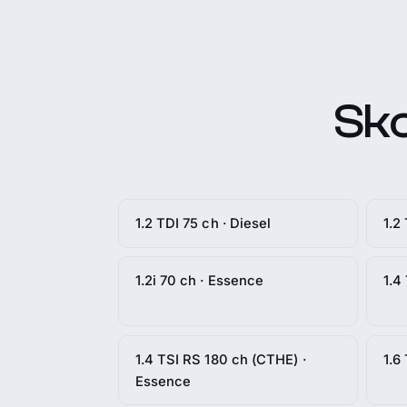
Sko
1.2 TDI 75 ch · Diesel
1.2
1.2i 70 ch · Essence
1.4
1.4 TSI RS 180 ch (CTHE) ·
1.6
Essence