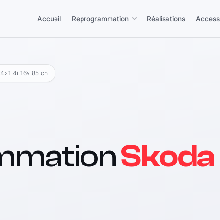
Accueil
Reprogrammation
Réalisations
Access
14
› 1.4i 16v 85 ch
mmation
Skoda 