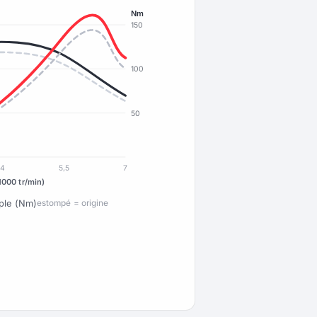
Nm
150
100
50
4
5,5
7
1000 tr/min)
ple (Nm)
estompé = origine