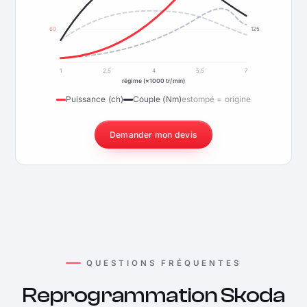
60
125
1
2,5
4
5,5
7
régime (×1000 tr/min)
Puissance (ch)
Couple (Nm)
estompé = origine
Demander mon devis
QUESTIONS FRÉQUENTES
Reprogrammation Skoda