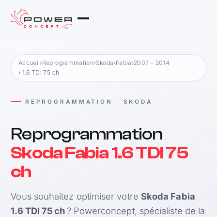
Accueil
›
Reprogrammation
›
Skoda
›
Fabia
›
2007 - 2014
› 1.6 TDI 75 ch
REPROGRAMMATION · SKODA
Reprogrammation
Skoda Fabia 1.6 TDI 75
ch
Vous souhaitez optimiser votre
Skoda Fabia
1.6 TDI 75 ch
? Powerconcept, spécialiste de la