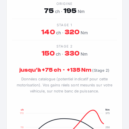
ORIGINE
75
195
ch ·
Nm
STAGE 1
140
320
ch ·
Nm
STAGE 2
150
330
ch ·
Nm
jusqu'à +75 ch · +135 Nm
(Stage 2)
Données catalogue (potentiel indicatif pour cette
motorisation). Vos gains réels sont mesurés sur votre
véhicule, sur notre banc de puissance.
ch
Nm
170
375
110
250