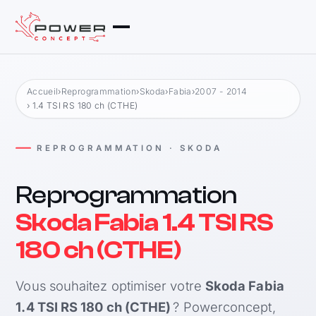
Accueil
›
Reprogrammation
›
Skoda
›
Fabia
›
2007 - 2014
› 1.4 TSI RS 180 ch (CTHE)
REPROGRAMMATION · SKODA
Reprogrammation
Skoda Fabia 1.4 TSI RS
180 ch (CTHE)
Vous souhaitez optimiser votre
Skoda Fabia
1.4 TSI RS 180 ch (CTHE)
? Powerconcept,