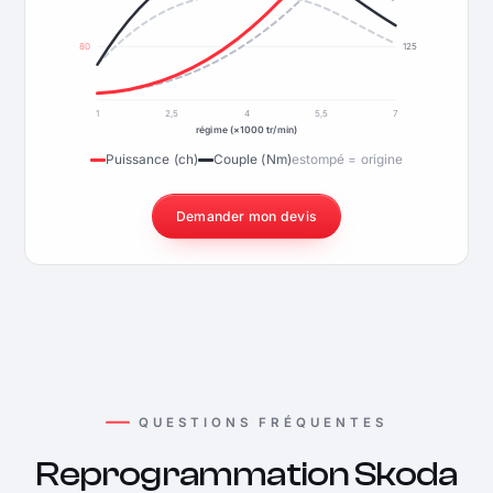
80
125
1
2,5
4
5,5
7
régime (×1000 tr/min)
Puissance (ch)
Couple (Nm)
estompé = origine
Demander mon devis
QUESTIONS FRÉQUENTES
Reprogrammation Skoda