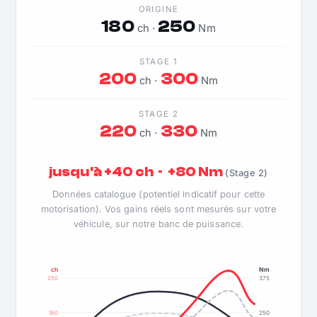
ORIGINE
180
250
ch ·
Nm
STAGE 1
200
300
ch ·
Nm
STAGE 2
220
330
ch ·
Nm
jusqu'à +40 ch · +80 Nm
(Stage 2)
Données catalogue (potentiel indicatif pour cette
motorisation). Vos gains réels sont mesurés sur votre
véhicule, sur notre banc de puissance.
ch
Nm
250
375
160
250