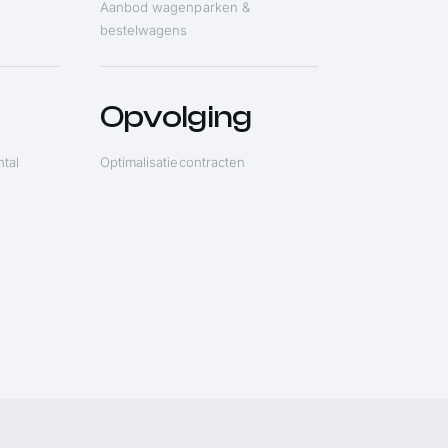
Aanbod wagenparken &
bestelwagens
Opvolging
ntal
Optimalisatiecontracten