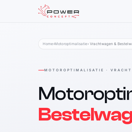
Home
›
Motoroptimalisatie
› Vrachtwagen & Bestel
MOTOROPTIMALISATIE · VRACH
Motoroptim
Bestelwa