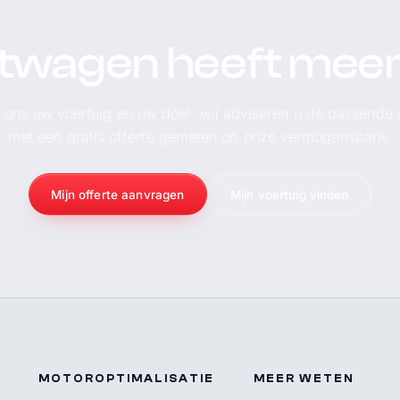
twagen heeft meer 
l ons uw voertuig en uw doel: wij adviseren u de passende 
met een gratis offerte gemeten op onze vermogensbank.
Mijn offerte aanvragen
Mijn voertuig vinden
MOTOROPTIMALISATIE
MEER WETEN