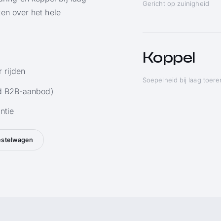
Gericht op zuinigheid
ten over het hele
Koppel
r rijden
Soepelheid bij laag toere
nd B2B-aanbod)
ntie
estelwagen