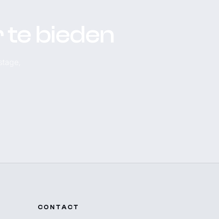
te bieden
stage,
CONTACT