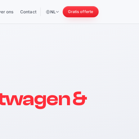
er ons
Contact
NL
Gratis offerte
256 pk
twagen &
228 Nm